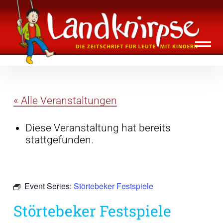
Inhalte
Landknirpse – Die Zeitschrift für Leute
überspringen
mit Kindern
« Alle Veranstaltungen
Diese Veranstaltung hat bereits
stattgefunden.
Event Series:
Störtebeker Festspiele
Störtebeker Festspiele