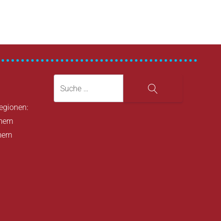
Suche
Suche
Regionen:
mern
mern