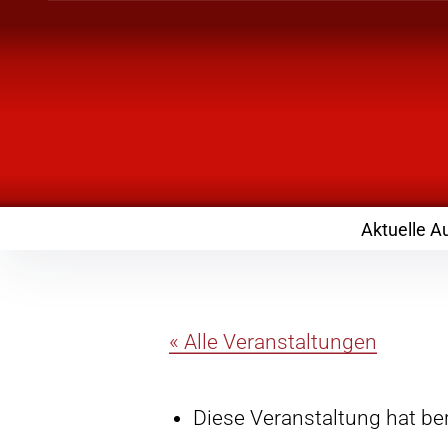
Inhalte
überspringen
Landknirpse – Die
mit Kindern
Aktuelle A
« Alle Veranstaltungen
Diese Veranstaltung hat ber