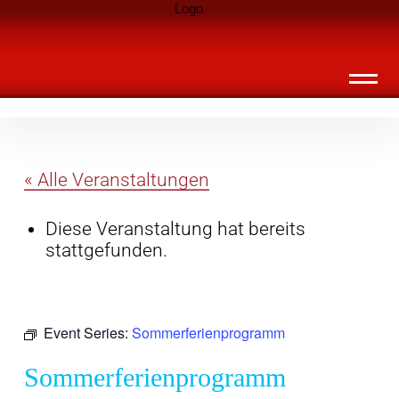
Inhalte
Landknirpse – Die Zeitschrift für Leute
überspringen
mit Kindern
« Alle Veranstaltungen
Diese Veranstaltung hat bereits
stattgefunden.
Event Series:
Sommerferienprogramm
Sommerferienprogramm