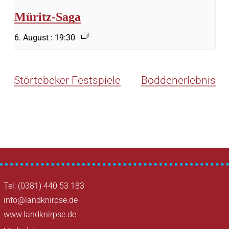
Müritz-Saga
6. August : 19:30
Störtebeker Festspiele
Boddenerlebnis
Tel: (0381) 440 53 183
info@landknirpse.de
www.landknirpse.de