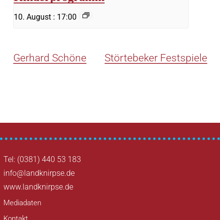
10. August : 17:00
Gerhard Schöne
Störtebeker Festspiele
Tel: (0381) 440 53 183
info@landknirpse.de
www.landknirpse.de
Mediadaten
Kontakt