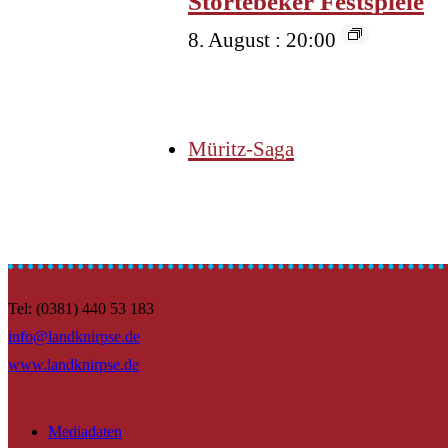
Störtebeker Festspiele
8. August : 20:00
Müritz-Saga
Tel: (0381) 440 53 183
info@landknirpse.de
www.landknirpse.de
Mediadaten