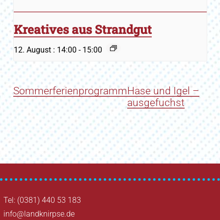
Kreatives aus Strandgut
12. August : 14:00
-
15:00
Sommerferienprogramm
Hase und Igel –
ausgefuchst
Tel: (0381) 440 53 183
info@landknirpse.de