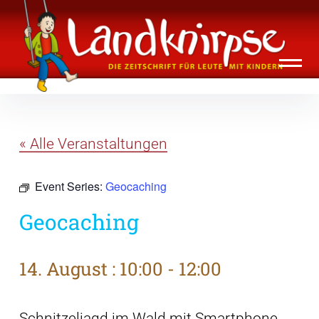
Inhalte
Landknirpse – Die Zeitschrift für Leute
überspringen
mit Kindern
« Alle Veranstaltungen
Event Series:
Geocaching
Geocaching
14. August : 10:00
-
12:00
Schnitzeljagd im Wald mit Smartphone