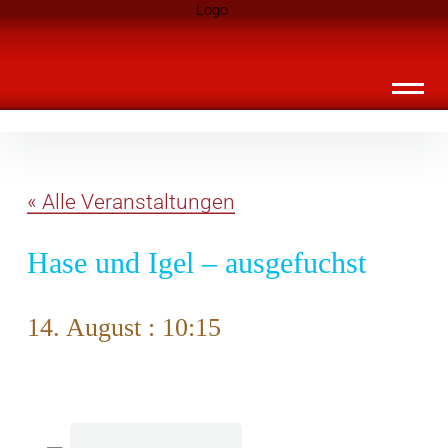
Inhalte
Landknirpse – Die Zeitschrift für Leute
überspringen
mit Kindern
« Alle Veranstaltungen
Hase und Igel – ausgefuchst
14. August : 10:15