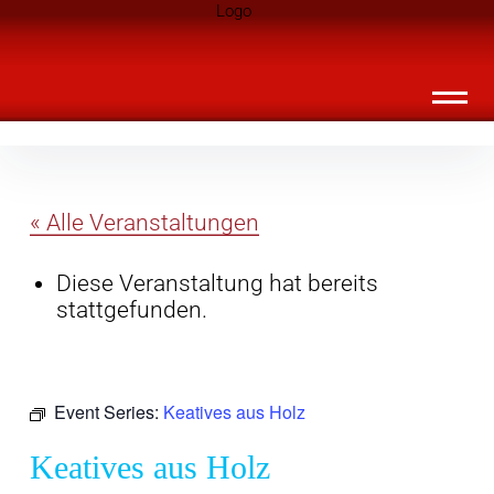
Inhalte
Landknirpse – Die Zeitschrift für Leute
überspringen
mit Kindern
« Alle Veranstaltungen
Diese Veranstaltung hat bereits
stattgefunden.
Event Series:
Keatives aus Holz
Keatives aus Holz