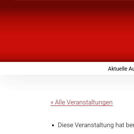
Inhalte
überspringen
Landknirpse – Die
mit Kindern
Aktuelle A
« Alle Veranstaltungen
Diese Veranstaltung hat ber