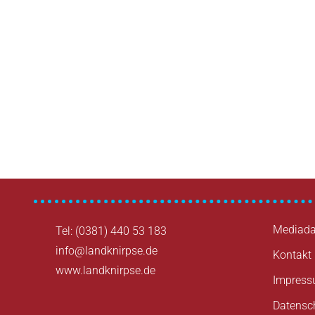
Beitragsnavigation
Mediada
Tel: (0381) 440 53 183
info@landknirpse.de
Kontakt
www.landknirpse.de
Impres
Datensc