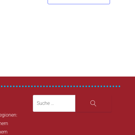
Suche
Suche
Regionen:
mern
mern