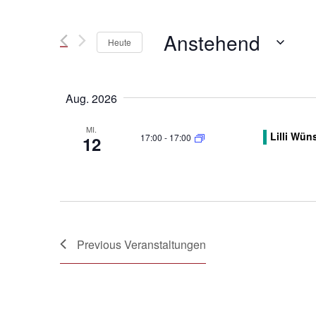
Suche
Suche
nach
Veranstaltungen
Anstehend
Schlüsselwort.
und
Heute
Select
Ansichten,
date.
Aug. 2026
Navigation
MI.
Lilli Wü
17:00
-
17:00
12
Previous
Veranstaltungen