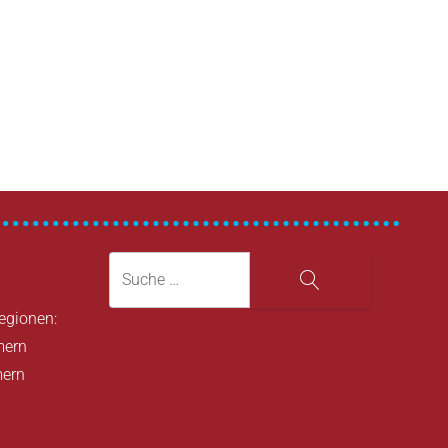
Suche
Suche
Regionen:
mern
mern