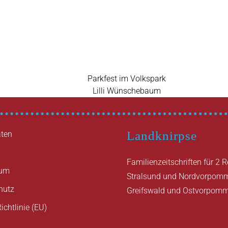
Vorheriger
Parkfest im Volkspark
Beitrag
Nächster
Lilli Wünschebaum
Beitrag
Landknirpse
ten
Familienzeitschriften für 2 
sum
Stralsund und Nordvorpom
hutz
Greifswald und Ostvorpom
ichtlinie (EU)