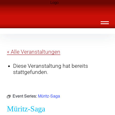
Inhalte
Landknirpse – Die Zeitschrift für Leute
überspringen
mit Kindern
« Alle Veranstaltungen
Diese Veranstaltung hat bereits
stattgefunden.
Event Series:
Müritz-Saga
Müritz-Saga