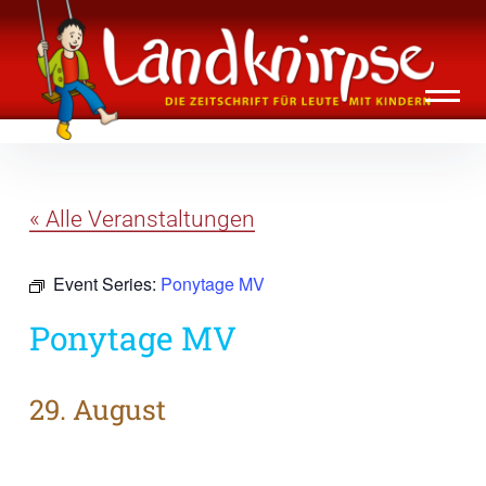
Inhalte
Landknirpse – Die Zeitschrift für Leute
überspringen
mit Kindern
« Alle Veranstaltungen
Event Series:
Ponytage MV
Ponytage MV
29. August