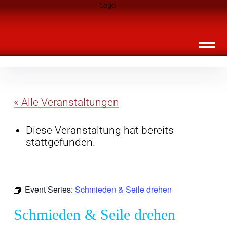
Inhalte
Landknirpse – Die Zeitschrift für Leute
überspringen
mit Kindern
« Alle Veranstaltungen
Diese Veranstaltung hat bereits
stattgefunden.
Event Series:
Schmieden & Seile drehen
Schmieden & Seile drehen