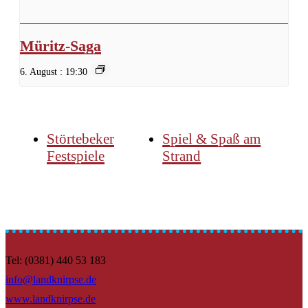
Müritz-Saga
6. August : 19:30
Störtebeker
Spiel & Spaß am
Festspiele
Strand
Tel: (0381) 440 53 183
info@landknirpse.de
www.landknirpse.de