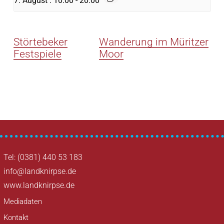
7. August : 10:00
-
20:00
Störtebeker
Wanderung im Müritzer
Festspiele
Moor
Tel: (0381) 440 53 183
info@landknirpse.de
www.landknirpse.de
Mediadaten
Kontakt