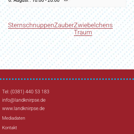
6. August : 10:00
-
20:00
SternschnuppenZauber
Zwiebelchens
Traum
Tel: (0381) 440 53 183
info@landknirpse.de
www.landknirpse.de
Mediadaten
Kontakt