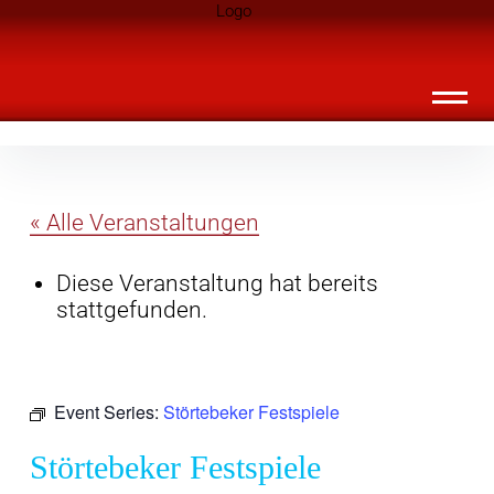
Inhalte
Landknirpse – Die Zeitschrift für Leute
überspringen
mit Kindern
« Alle Veranstaltungen
Diese Veranstaltung hat bereits
stattgefunden.
Event Series:
Störtebeker Festspiele
Störtebeker Festspiele