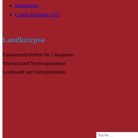
Datenschutz
Cookie-Richtlinie (EU)
Landknirpse
Familienzeitschriften für 2 Regionen:
Stralsund und Nordvorpommern
Greifswald und Ostvorpommern
Suche