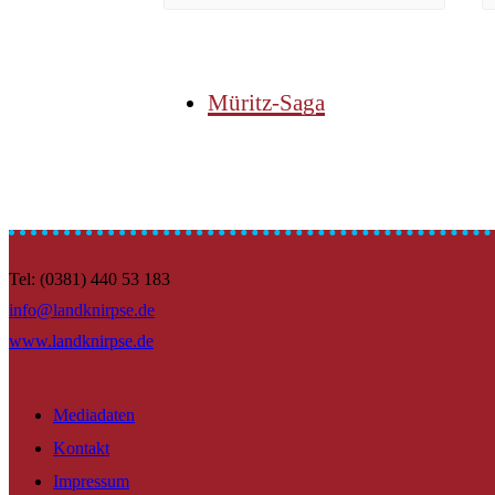
Müritz-Saga
Tel: (0381) 440 53 183
info@landknirpse.de
www.landknirpse.de
Mediadaten
Kontakt
Impressum