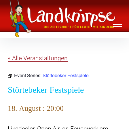
Inhalte
Landknirpse – Die Zeitschrift für Leute
überspringen
mit Kindern
« Alle Veranstaltungen
Event Series:
Störtebeker Festspiele
Störtebeker Festspiele
18. August : 20:00
Likedeeler, Open Air, gr. Feuerwerk am