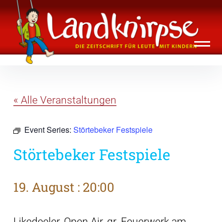
Inhalte
Landknirpse – Die Zeitschrift für Leute
überspringen
mit Kindern
« Alle Veranstaltungen
Event Series:
Störtebeker Festspiele
Störtebeker Festspiele
19. August : 20:00
Likedeeler, Open Air, gr. Feuerwerk am