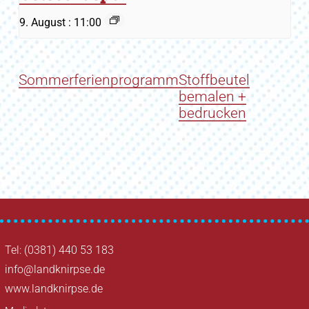
9. August : 11:00
Sommerferienprogramm
Stoffbeutel
bemalen +
bedrucken
Tel: (0381) 440 53 183
info@landknirpse.de
www.landknirpse.de