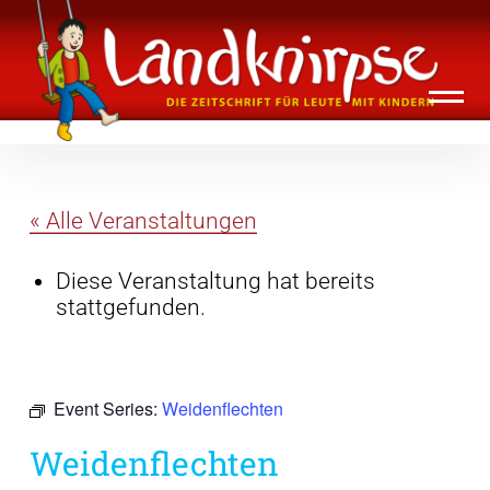
Inhalte
Landknirpse – Die Zeitschrift für Leute
überspringen
mit Kindern
« Alle Veranstaltungen
Diese Veranstaltung hat bereits
stattgefunden.
Event Series:
Weidenflechten
Weidenflechten