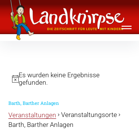
Inhalte
Landknirpse – Die Zeitschrift für Leute
überspringen
mit Kindern
Es wurden keine Ergebnisse
gefunden.
Barth, Barther Anlagen
Veranstaltungsorte
Veranstaltungen
Barth, Barther Anlagen