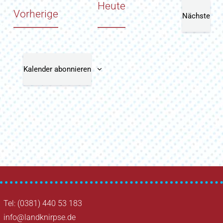
Heute
Veranstaltungen
Vorherige
Nächste
Veranst
Kalender abonnieren
Tel: (0381) 440 53 183
info@landknirpse.de