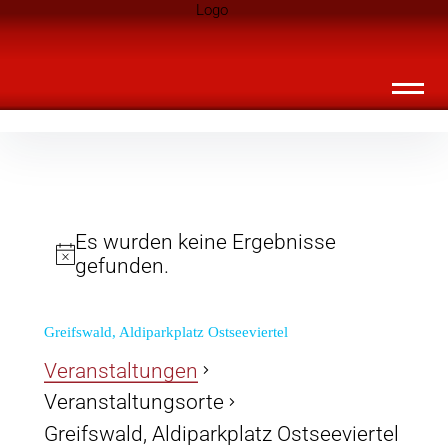
Inhalte
Landknirpse – Die Zeitschrift für Leute
überspringen
mit Kindern
Es wurden keine Ergebnisse
gefunden.
Greifswald, Aldiparkplatz Ostseeviertel
Veranstaltungen
Veranstaltungsorte
Greifswald, Aldiparkplatz Ostseeviertel