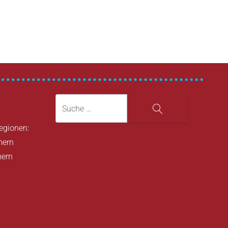
Suche
Suche
Regionen:
mern
mern