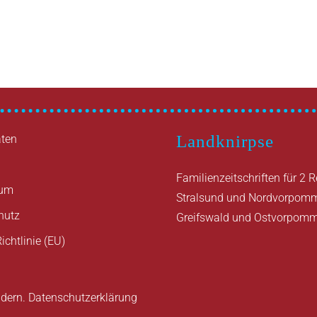
Landknirpse
ten
Familienzeitschriften für 2 
sum
Stralsund und Nordvorpom
hutz
Greifswald und Ostvorpom
ichtlinie (EU)
ndern.
Datenschutzerklärung