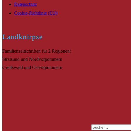
Datenschutz
Cookie-Richtlinie (EU)
Landknirpse
Familienzeitschriften für 2 Regionen:
Stralsund und Nordvorpommern
Greifswald und Ostvorpommern
Suche