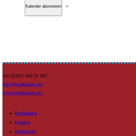
Kalender abonnieren
Tel: (0381) 440 53 183
info@landknirpse.de
www.landknirpse.de
Mediadaten
Kontakt
Impressum