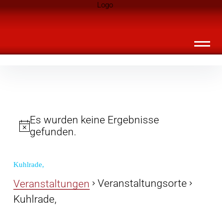
Inhalte
Landknirpse – Die Zeitschrift für Leute
überspringen
mit Kindern
Es wurden keine Ergebnisse
gefunden.
Kuhlrade,
Veranstaltungsorte
Veranstaltungen
Kuhlrade,