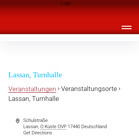
Inhalte
Landknirpse – Die Zeitschrift für Leute
überspringen
mit Kindern
Lassan, Turnhalle
Veranstaltungsorte
Veranstaltungen
Lassan, Turnhalle
Schulstraße
Lassan
,
O Küste OVP
17440
Deutschland
Get Directions