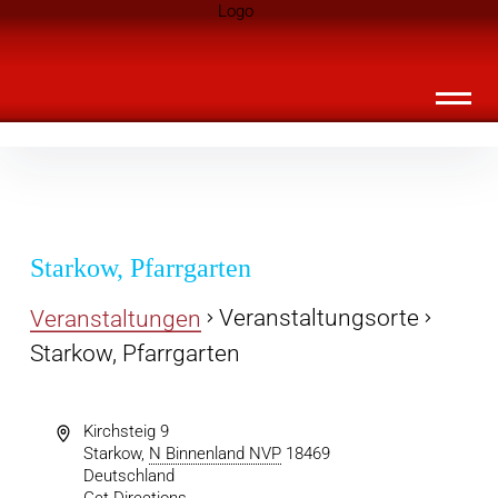
Inhalte
Landknirpse – Die Zeitschrift für Leute
überspringen
mit Kindern
Starkow, Pfarrgarten
Veranstaltungsorte
Veranstaltungen
Starkow, Pfarrgarten
Kirchsteig 9
Starkow
,
N Binnenland NVP
18469
Deutschland