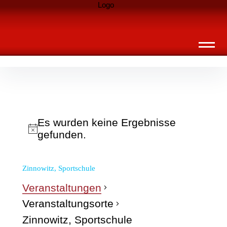
Inhalte
Landknirpse – Die Zeitschrift für Leute
überspringen
mit Kindern
Es wurden keine Ergebnisse
gefunden.
Zinnowitz, Sportschule
Veranstaltungen
Veranstaltungsorte
Zinnowitz, Sportschule