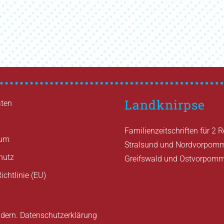
Landknirpse
ten
Familienzeitschriften für 2 
sum
Stralsund und Nordvorpom
hutz
Greifswald und Ostvorpom
ichtlinie (EU)
ndern.
Datenschutzerklärung