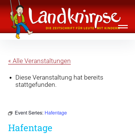
Inhalte
Landknirpse – Die Zeitschrift für Leute
überspringen
mit Kindern
« Alle Veranstaltungen
Diese Veranstaltung hat bereits
stattgefunden.
Event Series:
Hafentage
Hafentage